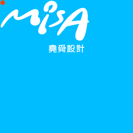
RWD
Web
Design
Brand
Design
UI/UX
Design
C
orporate
I
dentity
S
ystem