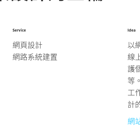
Service
Idea
網頁設計
以
網路系統建置
線
護
等
工
計
網